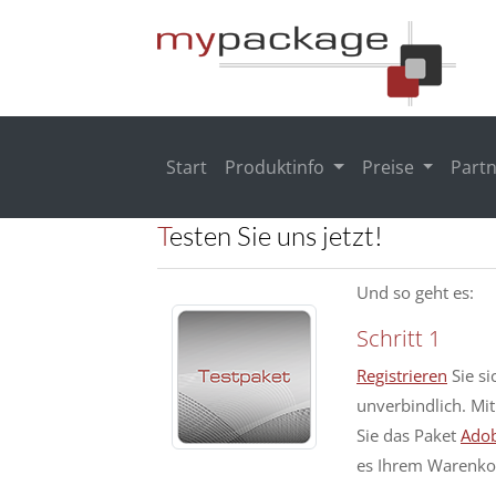
Start
Produktinfo
Preise
Part
Testen Sie uns jetzt!
Und so geht es:
Schritt 1
Registrieren
Sie si
unverbindlich. Mit
Sie das Paket
Adob
es Ihrem Warenko