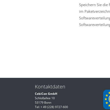
Speichern Sie die 
im Paketverzeichni
Softwareverteilun
Softwareverteilu
Kontaktdaten
CebiCon GmbH
Schloßallee 10
53179 Bonn
Tel:
+ 49 (228) 9727-600