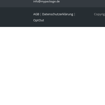
info@mypackage.de
AGB
|
Datenschutzerklärung
|
Copyri
OptOut