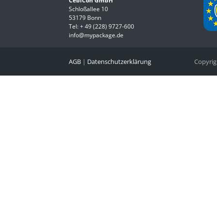
CebiCon GmbH
Schloßallee 10
53179 Bonn
Tel:
+ 49 (228) 9727-600
info@mypackage.de
AGB
|
Datenschutzerklärung
Copyri