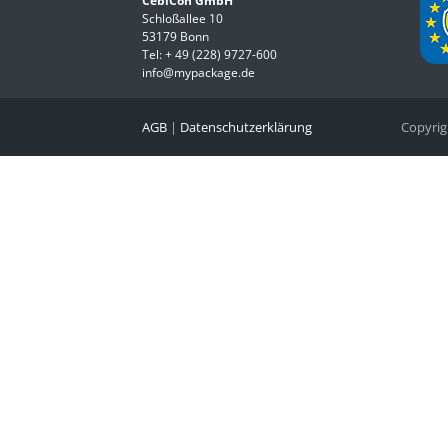
CebiCon GmbH
Schloßallee 10
53179 Bonn
Tel:
+ 49 (228) 9727-600
info@mypackage.de
AGB
|
Datenschutzerklärung
Copyri