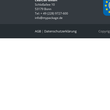
CebiCon GmbH
Schloßallee 10
53179 Bonn
Tel:
+ 49 (228) 9727-600
info@mypackage.de
AGB
|
Datenschutzerklärung
Copyri