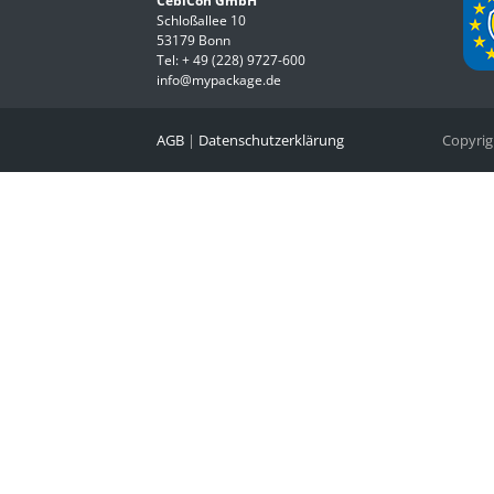
CebiCon GmbH
Schloßallee 10
53179 Bonn
Tel:
+ 49 (228) 9727-600
info@mypackage.de
AGB
|
Datenschutzerklärung
Copyri