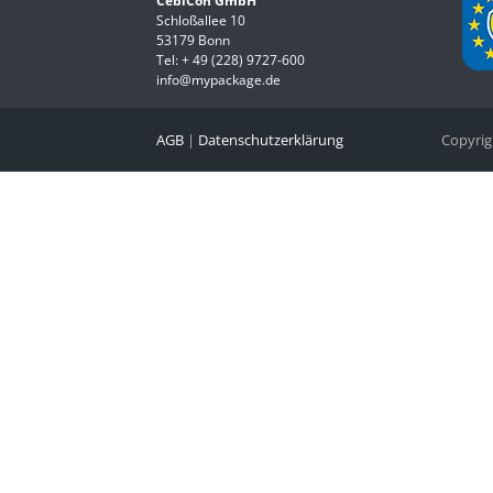
CebiCon GmbH
Schloßallee 10
53179 Bonn
Tel:
+ 49 (228) 9727-600
info@mypackage.de
AGB
|
Datenschutzerklärung
Copyri