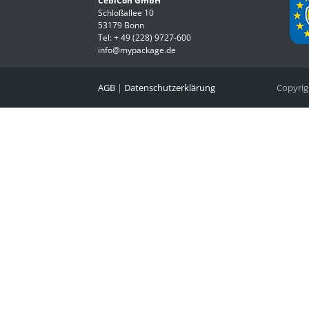
CebiCon GmbH
Schloßallee 10
53179 Bonn
Tel:
+ 49 (228) 9727-600
info@mypackage.de
AGB
|
Datenschutzerklärung
Copyri