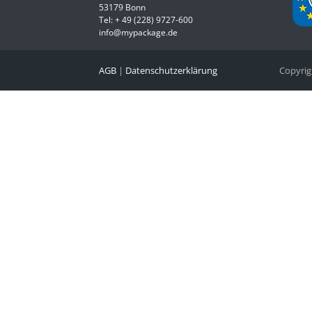
53179 Bonn
Tel:
+ 49 (228) 9727-600
info@mypackage.de
AGB
|
Datenschutzerklärung
Copyri