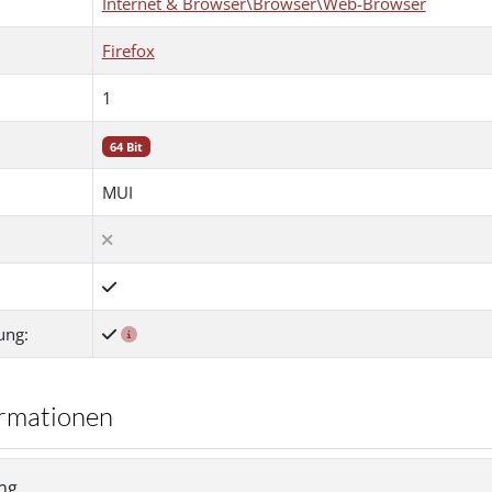
Internet & Browser\Browser\Web-Browser
Firefox
1
64 Bit
MUI
ung:
formationen
ng