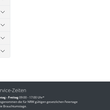
rvice-Zeiten
tag - Freitag
09:00 - 17:00 Uhr*
sgenommen die für NRW gültigen gesetzlichen Feiertage
ie Brauchtumstage.