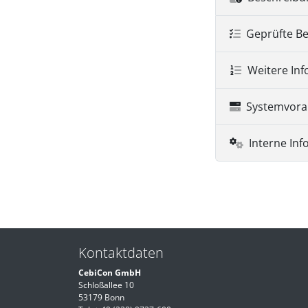
Geprüfte B
Weitere In
Systemvora
Interne In
Kontaktdaten
CebiCon GmbH
Schloßallee 10
53179 Bonn