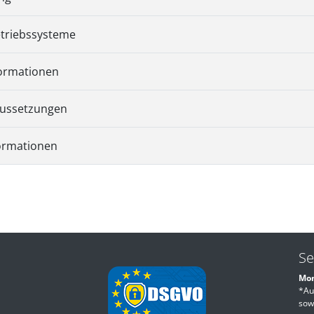
etriebssysteme
formationen
ussetzungen
formationen
Se
Mon
*Au
sow