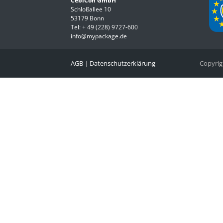
CebiCon GmbH
Schloßallee 10
53179 Bonn
Tel:
+ 49 (228) 9727-600
info@mypackage.de
AGB
|
Datenschutzerklärung
Copyri