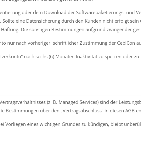
plementierung oder dem Download der Softwarepaketierungs- und V
 Sollte eine Datensicherung durch den Kunden nicht erfolgt sei
 Haftung. Die sonstigen Bestimmungen aufgrund zwingender geset
o nur nach vorheriger, schriftlicher Zustimmung der CebiCon auf
zerkonto“ nach sechs (6) Monaten Inaktivität zu sperren oder zu 
n Vertragsverhältnisses (z. B. Managed Services) sind der Leistun
die Bestimmungen über den „Vertragsabschluss“ in diesen AGB en
bei Vorliegen eines wichtigen Grundes zu kündigen, bleibt unberühr