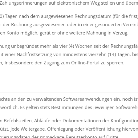
ahlungserinnerungen auf elektronischem Weg stellen und überm
 (10) Tagen nach dem ausgewiese­nen Rechnungsdatum (für die fri
n der Rechnung ausge­wiesenen oder in einer gesonderten Verein
sen Konto möglich, gerät er ohne weitere Mahnung in Verzug.
nung unbegründet mehr als vier (4) Wochen seit der Rechnungsfäll
mit einer Nachfristsetzung von mindestens vierzehn (14) Tagen, bi
en, insbesondere den Zugang zum Online-Portal zu sperren.
echte an den zu verwaltenden Softwareanwendungen ein, noch ist
wortlich. Es gelten stets Bestimmungen des jeweiligen Softwareh
chen Befehlszeilen, Abläufe oder Dokumentationen der Konfigurati
ützt. Jede Weitergabe, Offenlegung oder Veröffentlichung hiervon
rierungsdaten des mypackage-Benutzerkonto auf Dritte.