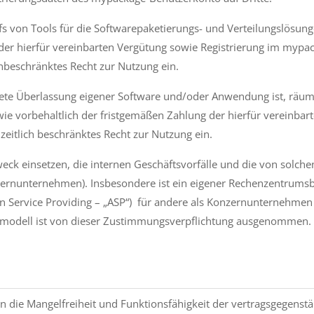
s von Tools für die Softwarepaketierungs- und Verteilungslösu
der hierfür vereinbarten Vergütung sowie Registrierung im mypac
h unbeschränktes Recht zur Nutzung ein.
ristete Überlassung eigener Software und/oder Anwendung ist, r
e vorbehaltlich der fristgemäßen Zahlung der hierfür vereinbart
 zeitlich beschränktes Recht zur Nutzung ein.
weck einsetzen, die internen Geschäftsvorfälle und die von solc
zernunternehmen). Insbesondere ist ein eigener Rechenzentrumsb
tion Service Providing – „ASP“) für andere als Konzernunternehme
smodell ist von dieser Zustimmungsverpflichtung ausgenommen.
 die Mangelfreiheit und Funktionsfähigkeit der vertragsgegenst