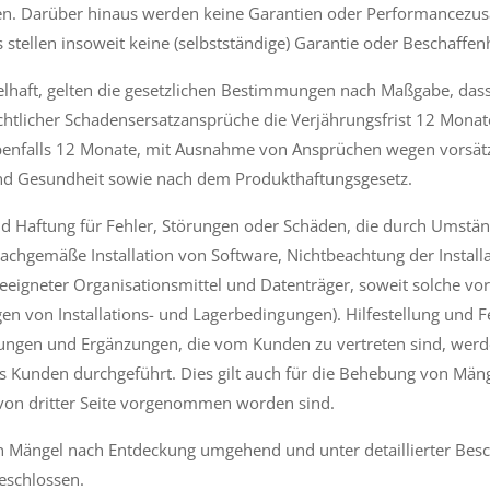
n. Darüber hinaus werden keine Garantien oder Performancezusag
tellen insoweit keine (selbstständige) Garantie oder Beschaffenhe
ngelhaft, gelten die gesetzlichen Bestimmungen nach Maßgabe, das
licher Schadensersatzansprüche die Verjährungsfrist 12 Monate b
enfalls 12 Monate, mit Ausnahme von Ansprüchen wegen vorsätzl
d Gesundheit sowie nach dem Produkthaftungsgesetz.
 Haftung für Fehler, Störungen oder Schäden, die durch Umständ
unsachgemäße Installation von Software, Nichtbeachtung der Insta
eigneter Organisationsmittel und Datenträger, soweit solche vo
 von Installations- und Lagerbedingungen). Hilfestellung und F
ungen und Ergänzungen, die vom Kunden zu vertreten sind, werd
s Kunden durchgeführt. Dies gilt auch für die Behebung von M
 von dritter Seite vorgenommen worden sind.
Con Mängel nach Entdeckung umgehend und unter detaillierter Be
eschlossen.