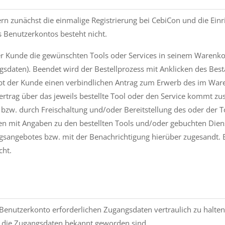
ern zunächst die einmalige Registrierung bei CebiCon und die Einr
es Benutzerkontos besteht nicht.
r Kunde die gewünschten Tools oder Services in seinem Warenkorb
daten). Beendet wird der Bestellprozess mit Anklicken des Bestä
gibt der Kunde einen verbindlichen Antrag zum Erwerb des im War
Vertrag über das jeweils bestellte Tool oder den Service kommt z
w. durch Freischaltung und/oder Bereitstellung des oder der Too
n mit Angaben zu den bestellten Tools und/oder gebuchten Diens
sangebotes bzw. mit der Benachrichtigung hierüber zugesandt. E
cht.
 Benutzerkonto erforderlichen Zugangsdaten vertraulich zu halte
en die Zugangsdaten bekannt geworden sind.