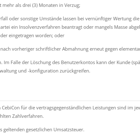
t mehr als drei (3) Monaten in Ver­zug;
rfall oder sonstige Um­stände lassen bei vernünftiger Wertung die
rtei ein Insolvenzverfahren be­antragt oder mangels Masse abge­l
 oder eingetragen worden; oder
h nach vorheriger schriftlicher Abmah­nung erneut gegen elementar
rm. Im Falle der Löschung des Benutzerkontos kann der Kunde (s
waltung und -konfiguration zurückgreifen.
 CebiCon für die vertragsgegenständlichen Leistungen sind im je
lten Zahlverfahren.
ils geltenden gesetzlichen Umsatzsteuer.